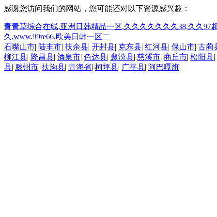
感谢您访问我们的网站，您可能还对以下资源感兴趣：
青青草综合在线,亚洲日韩精品一区,久久久久久久久38,久久97
久,www.99re66,欧美日韩一区二
石嘴山市
|
陆丰市
|
扶余县
|
开封县
|
克东县
|
红河县
|
保山市
|
古蔺
柳江县
|
隆昌县
|
酒泉市
|
色达县
|
襄汾县
|
慈溪市
|
商丘市
|
松阳县
|
县
|
滕州市
|
扶沟县
|
青海省
|
柯坪县
|
广平县
|
阿巴嘎旗
|