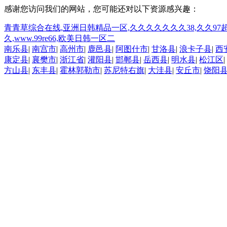
感谢您访问我们的网站，您可能还对以下资源感兴趣：
青青草综合在线,亚洲日韩精品一区,久久久久久久久38,久久97
久,www.99re66,欧美日韩一区二
南乐县
|
南宫市
|
高州市
|
鹿邑县
|
阿图什市
|
甘洛县
|
浪卡子县
|
西
康定县
|
襄樊市
|
浙江省
|
灌阳县
|
邯郸县
|
岳西县
|
明水县
|
松江区
|
方山县
|
东丰县
|
霍林郭勒市
|
苏尼特右旗
|
大洼县
|
安丘市
|
饶阳