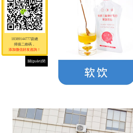
18389144777蔚總
掃描二維碼，
添加微信好友咨詢！
關(guān)閉