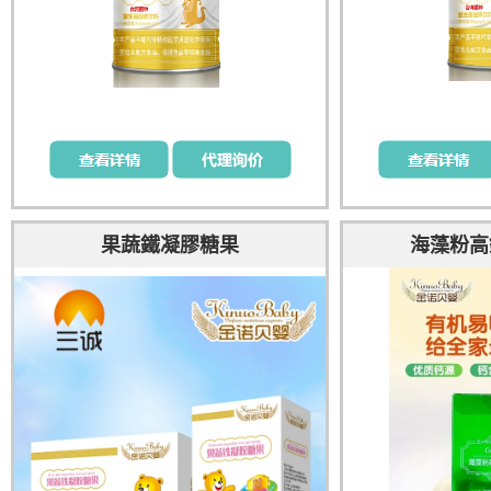
果蔬鐵凝膠糖果
海藻粉高