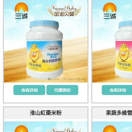
淮山紅棗米粉
果蔬多維營養