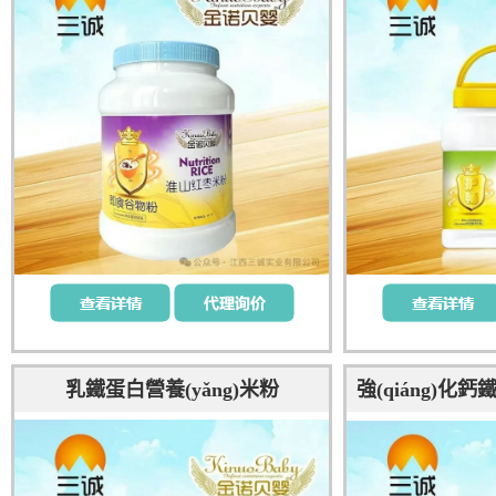
乳鐵蛋白營養(yǎng)米粉
強(qiáng)化鈣