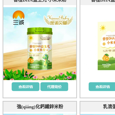
香橙DHA益生元 小米米粉
香橙DHA
強(qiáng)化鈣鐵鋅米粉
乳清