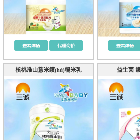
核桃淮山薏米護(hù)暢米乳
益生菌 護