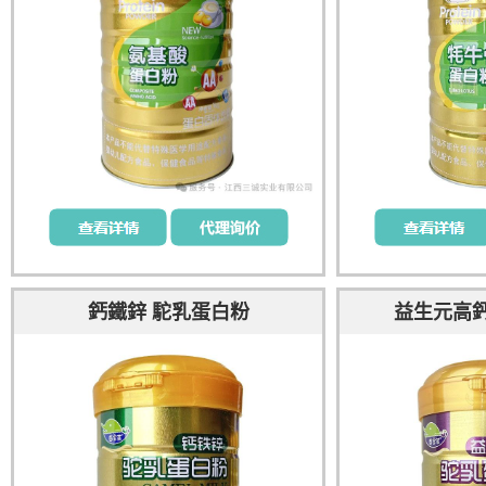
鈣鐵鋅 駝乳蛋白粉
益生元高鈣