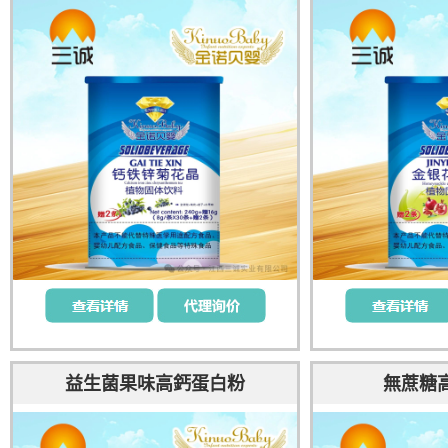
益生菌果味高鈣蛋白粉
無蔗糖