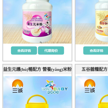
益生元護(hù)暢配方 營養(yǎng)米粉
五谷雜糧配方 