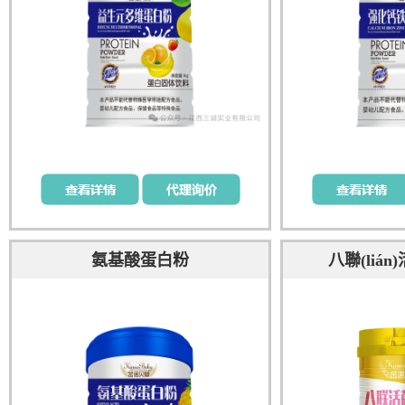
氨基酸蛋白粉
八聯(liá