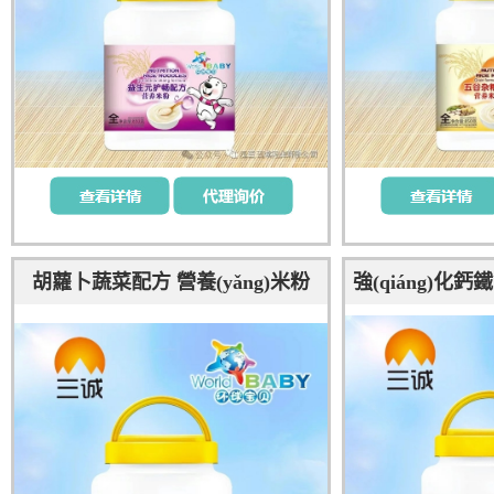
胡蘿卜蔬菜配方 營養(yǎng)米粉
強(qiáng)化鈣