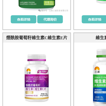
煙酰胺葡萄籽維生素C維生素E片
維生