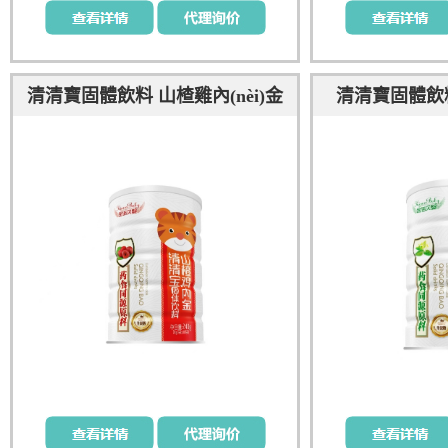
清清寶固體飲料 山楂雞內(nèi)金
清清寶固體飲