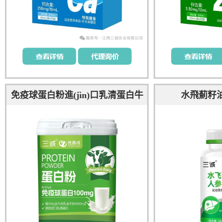
免疫球蛋白粉進(jìn)口乳清蛋白牛
水飛薊籽
初乳凍干粉