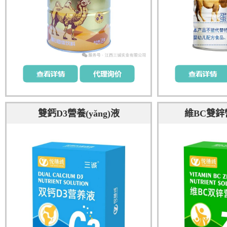
雙鈣D3營養(yǎng)液
維BC雙鋅營