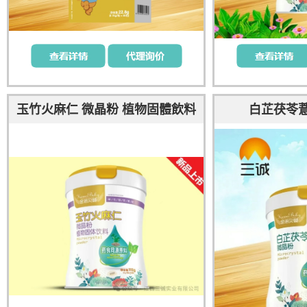
玉竹火麻仁 微晶粉 植物固體飲料
白芷茯苓薏