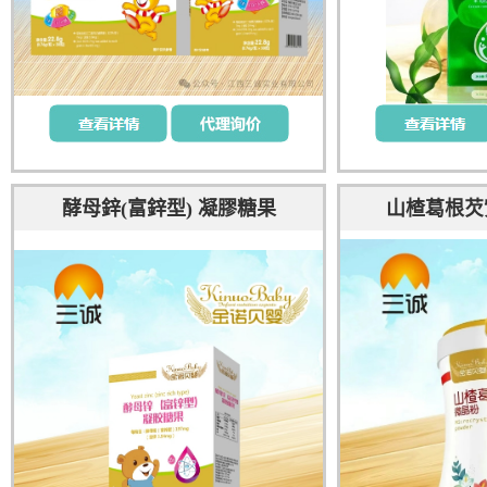
酵母鋅(富鋅型) 凝膠糖果
山楂葛根芡實