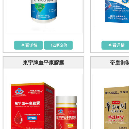
東宇牌血平康膠囊
帝皇御