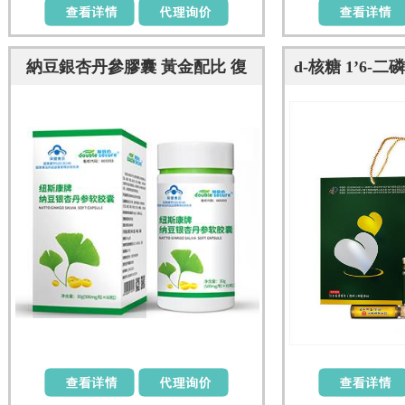
納豆銀杏丹參膠囊 黃金配比 復
d-核糖 1’6-二
(fù)合配方
(y