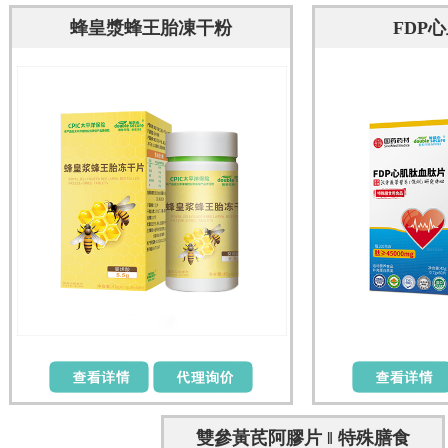
蜂皇漿蜂王胎凍干粉
FDP心
雙參黃芪阿膠片 ‖ 特殊膳食