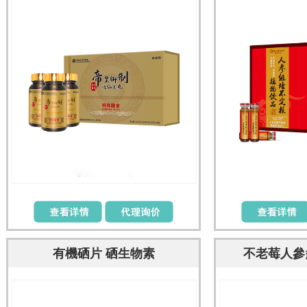
丸
有機硒片 硒生物素
不老莓人參