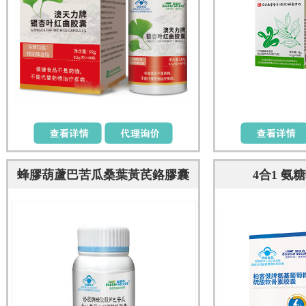
蜂膠葫蘆巴苦瓜桑葉黃芪鉻膠囊
4合1 氨
降血糖