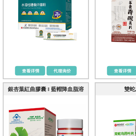
銀杏葉紅曲膠囊 ‖ 藍帽降血脂溶
雙蛇
血栓降三高 天然他汀 心腦血管