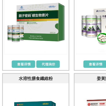
水溶性膳食纖維粉
姜黃