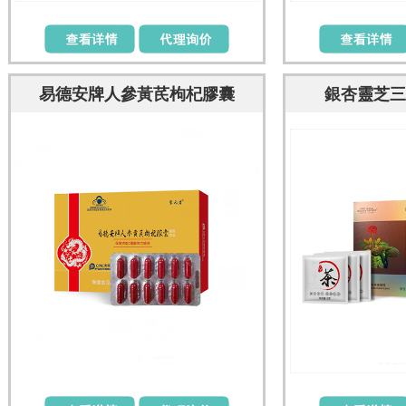
易德安牌人參黃芪枸杞膠囊
銀杏靈芝三