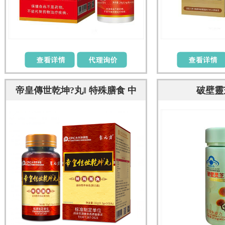
帝皇傳世乾坤?丸‖ 特殊膳食 中
破壁靈
藥食丸 營養(yǎng)滋補 男女適用