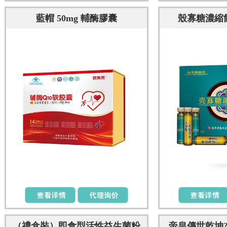
藍帽 50mg 輔酶膠囊
殼寡糖濃縮飲
（禮盒裝）即食型活性益生菌粉
帝皇傳世乾坤?