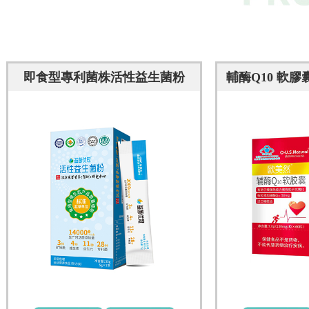
即食型專利菌株活性益生菌粉
輔酶Q10 軟膠
強