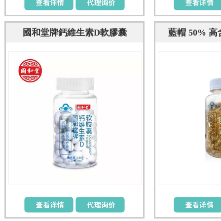
國和堂牌鈣維生素D軟膠囊
藍帽 50% 
（1