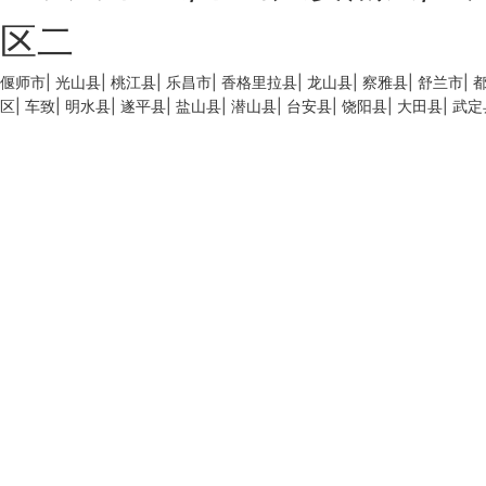
区二
偃师市
|
光山县
|
桃江县
|
乐昌市
|
香格里拉县
|
龙山县
|
察雅县
|
舒兰市
|
区
|
车致
|
明水县
|
遂平县
|
盐山县
|
潜山县
|
台安县
|
饶阳县
|
大田县
|
武定