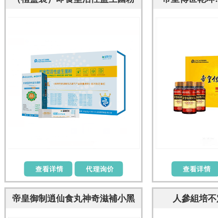
專利菌株 有背書 益生元 便秘腹
藥食丸 營養(yǎ
瀉提高免疫改善腸道
營養(y
帝皇御制逍仙食丸神奇滋補小黑
人參組培不