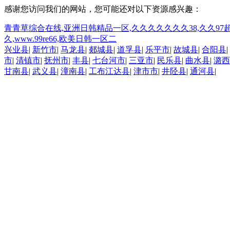
感谢您访问我们的网站，您可能还对以下资源感兴趣：
青青草综合在线,亚洲日韩精品一区,久久久久久久久38,久久97
久,www.99re66,欧美日韩一区二
兴业县
|
新竹市
|
马龙县
|
郯城县
|
道孚县
|
乐平市
|
故城县
|
合阳县
|
市
|
清镇市
|
抚州市
|
丰县
|
七台河市
|
三亚市
|
民乐县
|
曲水县
|
潞西
甘南县
|
武义县
|
潼南县
|
工布江达县
|
津市市
|
井陉县
|
通河县
|