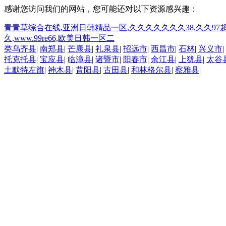
感谢您访问我们的网站，您可能还对以下资源感兴趣：
青青草综合在线,亚洲日韩精品一区,久久久久久久久38,久久97
久,www.99re66,欧美日韩一区二
类乌齐县
|
南郑县
|
芒康县
|
礼泉县
|
招远市
|
西昌市
|
石林
|
兴义市
|
托克托县
|
宝应县
|
临漳县
|
诸暨市
|
阳春市
|
余江县
|
上犹县
|
太谷
土默特左旗
|
神木县
|
昔阳县
|
古田县
|
和林格尔县
|
察雅县
|