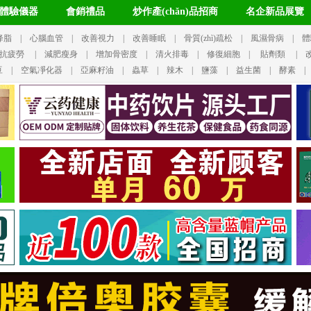
體驗儀器
會銷禮品
炒作產(chǎn)品招商
名企新品展覽
降脂
|
心腦血管
|
改善視力
|
改善睡眠
|
骨質(zhì)疏松
|
風濕骨病
|
體
抗疲勞
|
減肥瘦身
|
增加骨密度
|
清火排毒
|
修復細胞
|
貼劑類
|
豆
|
空氣凈化器
|
亞麻籽油
|
蟲草
|
辣木
|
鹽藻
|
益生菌
|
酵素