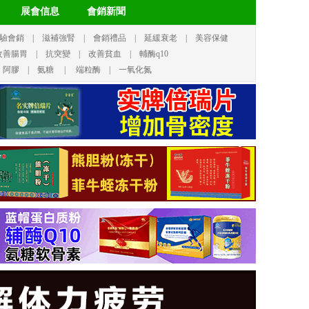
展會信息
會銷新聞
驗會銷
|
滋補強腎
|
會銷禮品
|
延緩衰老
|
美容保健
改善腸胃
|
抗突變
|
改善貧血
|
輔酶q10
|
阿膠
|
氨糖
|
端粒酶
|
一氧化氮