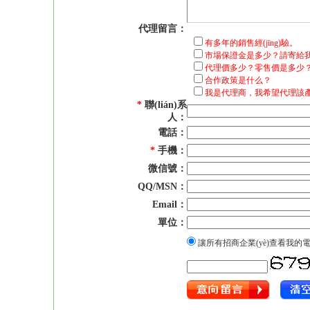
代理留言：
有多年的銷售經(jīng)驗。
市場保證金是多少？請寄
代理價多少？零售價是多少
合作政策是什么？
我是代理商，我希望代理該產(chǎ
*
聯(lián)系
人：
電話：
*
手機：
微信號：
QQ/MSN：
Email：
單位：
讓所有招商企業(yè)查看我的