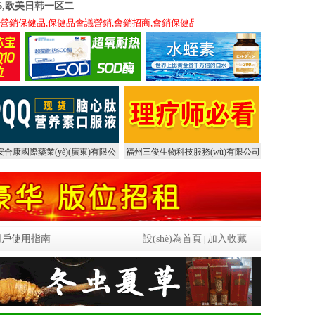
6,欧美日韩一区二
,會議營銷，會議營銷保健品,保健品會議營銷,會銷招商,會銷保健品招商,會議營銷保健品招
安合康國際藥業(yè)(廣東)有限公
福州三俊生物科技服務(wù)有限公司
司
用戶使用指南
設(shè)為首頁
加入收藏
|