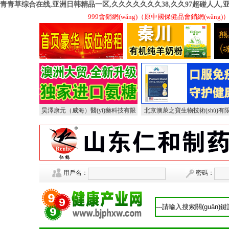
青青草综合在线,亚洲日韩精品一区,久久久久久久久38,久久97超碰人人,亚洲
999會銷網(wǎng)（原中國保健品會銷網(wǎn
昊澤康元（威海）醫(yī)藥科技有限
北京澳萊之寶生物技術(shù)有
公司
司
用戶名：
密碼：